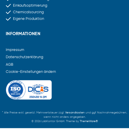
Einkaufsoptimierung
Chemicalsourcing
Eigene Produktion
INFORMATIONEN
Impressum
Datenschutzerklärung
AGB
Cookie-Einstellungen ändern
* Alle Preise exkl. gesetzl. Mehrwertsteuer zzgl.
Versandkosten
und ggf. Nachnahmegebühren,
wenn nicht anders angegeben.
© 2026 LabKontor GmbH. Theme by
ThemeWare®