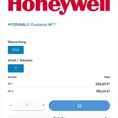
HYDRANAL® Coulomat AF 7
Verpackung
Glas
Inhalt / Volumen
1 l
Anzahl
Preis
226,60 €*
Ab
1
193,40 €*
Ab
6