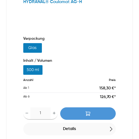
HYDRANAL® Coulomat AG-H
Verpackung
Glas
Inhalt / Volumen
500 ml
Anzahl
Preis
158,30 €*
Ab
1
126,70 €*
Ab
6
Details