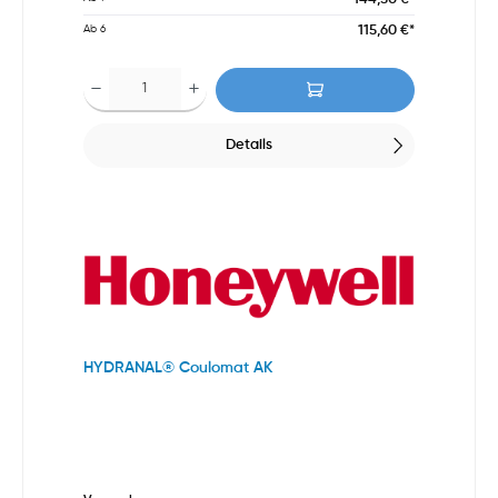
115,60 €*
Ab
6
Details
HYDRANAL® Coulomat AK