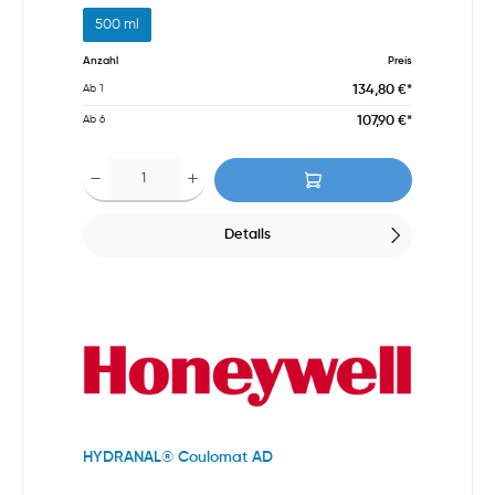
500 ml
Anzahl
Preis
134,80 €*
Ab
1
107,90 €*
Ab
6
Details
HYDRANAL® Coulomat AD