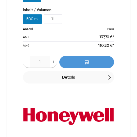
Inhalt / Volumen
500 ml
1 l
Anzahl
Preis
137,70 €*
Ab
1
110,20 €*
Ab
6
Details