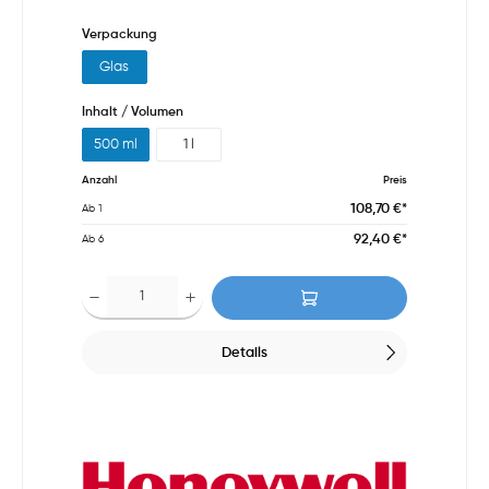
Verpackung
Glas
Inhalt / Volumen
500 ml
1 l
Anzahl
Preis
108,70 €*
Ab
1
92,40 €*
Ab
6
Details